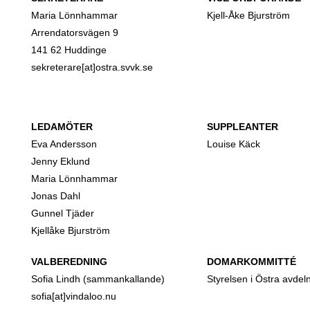
Maria Lönnhammar
Kjell-Åke Bjurström
Arrendatorsvägen 9
141 62 Huddinge
sekreterare[at]ostra.svvk.se
LEDAMÖTER
SUPPLEANTER
Eva Andersson
Louise Käck
Jenny Eklund
Maria Lönnhammar
Jonas Dahl
Gunnel Tjäder
Kjellåke Bjurström
VALBEREDNING
DOMARKOMMITTÉ
Sofia Lindh (sammankallande)
Styrelsen i Östra avdel
sofia[at]vindaloo.nu