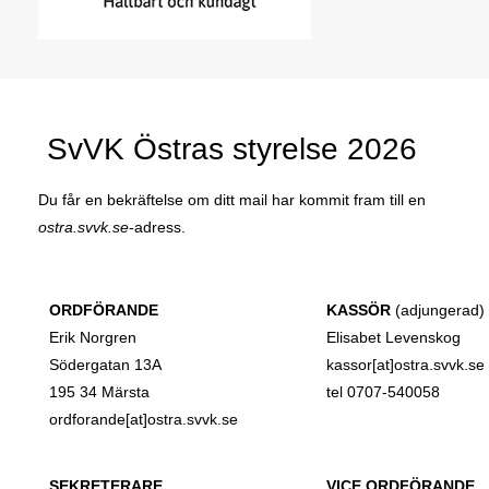
SvVK Östras styrelse 2026
Du får en bekräftelse om ditt mail har kommit fram till en
ostra.svvk.se
-adress.
ORDFÖRANDE
KASSÖR
(adjungerad)
Erik Norgren
Elisabet Levenskog
Södergatan 13A
kassor[at]ostra.svvk.se
195 34 Märsta
tel 0707-540058
ordforande[at]ostra.svvk.se
SEKRETERARE
VICE ORDFÖRANDE